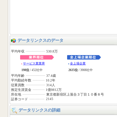
データリンクスのデータ
平均年収
530.8万
サービス業業界
全上場企業
198位
/ 452社中
2635位
/ 3908社中
平均年齢
37.4歳
平均勤続年数
10.2年
従業員数
314人
推定生涯賃金
1億9812万
所在地
東京都新宿区上落合３丁目１０番８号
2145
証券コード
データリンクスの詳細