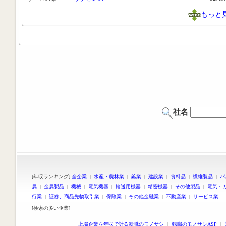
もっと
社名
[年収ランキング]
全企業
|
水産・農林業
|
鉱業
|
建設業
|
食料品
|
繊維製品
|
パ
属
|
金属製品
|
機械
|
電気機器
|
輸送用機器
|
精密機器
|
その他製品
|
電気・
行業
|
証券、商品先物取引業
|
保険業
|
その他金融業
|
不動産業
|
サービス業
[検索の多い企業]
上場企業を年収で計る転職のモノサシ
｜
転職のモノサシASP
｜