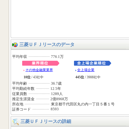
三菱ＵＦＪリースのデータ
平均年収
776.1万
その他金融業業界
全上場企業
10位
/ 43社中
445位
/ 3908社中
平均年齢
36.7歳
平均勤続年数
12.5年
従業員数
1289人
推定生涯賃金
2億8968万
所在地
東京都千代田区丸の内一丁目５番１号
8593
証券コード
三菱ＵＦＪリースの詳細