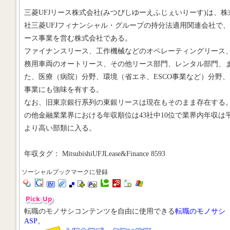
三菱UFJリース株式会社(みつびしゆーえふじぇいりーす)は、株
社三菱UFJフィナンシャル・グループの持分法適用関連会社で
ース事業を営む株式会社である。
ファイナンスリース、工作機械などのオペレーティングリース
務用車両のオートリース、その他リース部門、レンタル部門、
た、医療（病院）分野、環境（省エネ、ESCO事業など）分野、P
事業にも強味を有する。
なお、旧東京銀行系列の東銀リースは現在もそのまま存在する
の他金融業業界における年収順位は43社中10位で業界内年収は
より高い部類に入る。
年収タグ： MitsubishiUFJLease&Finance 8593
ソーシャルブックマークに登録
転職のモノサシコンテンツを自由に使用できる
転職のモノサシ
ASP
。