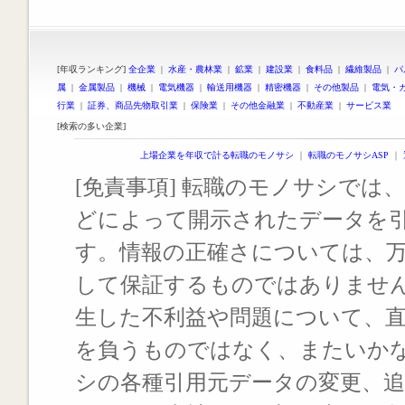
[年収ランキング]
全企業
|
水産・農林業
|
鉱業
|
建設業
|
食料品
|
繊維製品
|
パ
属
|
金属製品
|
機械
|
電気機器
|
輸送用機器
|
精密機器
|
その他製品
|
電気・
行業
|
証券、商品先物取引業
|
保険業
|
その他金融業
|
不動産業
|
サービス業
[検索の多い企業]
上場企業を年収で計る転職のモノサシ
｜
転職のモノサシASP
｜
[免責事項] 転職のモノサシでは、
どによって開示されたデータを
す。情報の正確さについては、
して保証するものではありませ
生した不利益や問題について、
を負うものではなく、またいか
シの各種引用元データの変更、