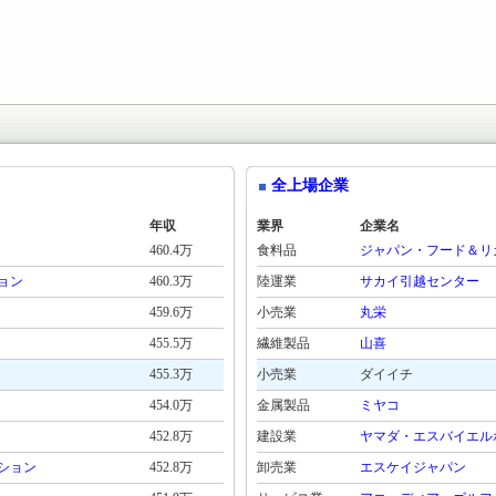
全上場企業
年収
業界
企業名
460.4万
食料品
ジャパン・フード＆リ
ョン
460.3万
陸運業
サカイ引越センター
459.6万
小売業
丸栄
455.5万
繊維製品
山喜
455.3万
小売業
ダイイチ
454.0万
金属製品
ミヤコ
452.8万
建設業
ヤマダ・エスバイエル
ション
452.8万
卸売業
エスケイジャパン