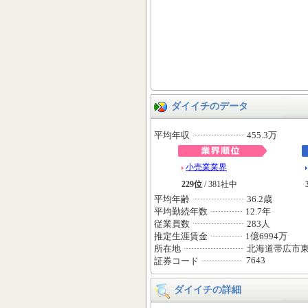
ダイイチのデータ
平均年収
455.3万
小売業業界
229位
/ 381社中
平均年齢
36.2歳
平均勤続年数
12.7年
従業員数
283人
推定生涯賃金
1億6994万
所在地
北海道帯広市
7643
証券コード
ダイイチの詳細