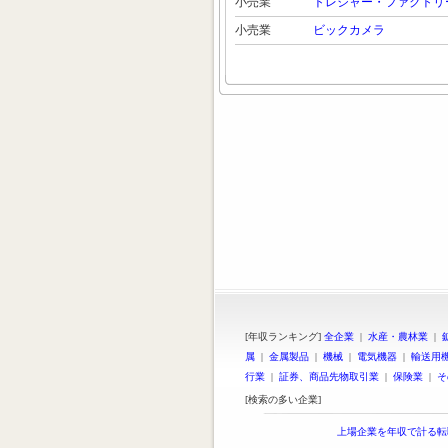
小売業
トレジャー・ファクトリ
小売業
ビックカメラ
[年収ランキング]
全企業
|
水産・農林業
|
属
|
金属製品
|
機械
|
電気機器
|
輸送用
行業
|
証券、商品先物取引業
|
保険業
|
そ
[検索の多い企業]
上場企業を年収で計る転