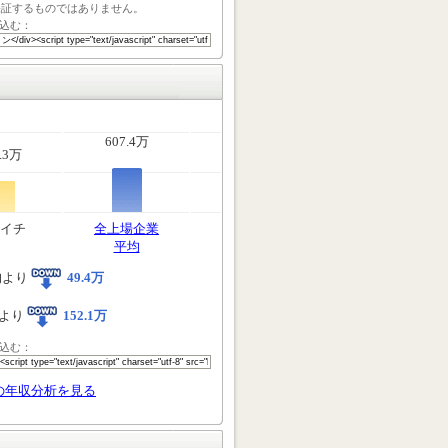
保証するものではありません。
込む：
607.4万
.3万
イチ
全上場企業
平均
均より
49.4万
より
152.1万
込む：
の年収分析を見る