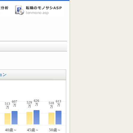
ョン
626
613
607
529
518
513
万
万
万
万
万
万
40歳～
45歳～
50歳～