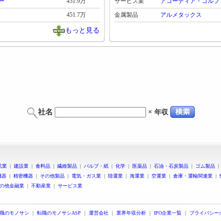
ー
451.9万
サービス業
アコーディア・ゴルフ
451.7万
金属製品
アルメタックス
もっと見る
社名
×
年収
鉱業
|
建設業
|
食料品
|
繊維製品
|
パルプ・紙
|
化学
|
医薬品
|
石油・石炭製品
|
ゴム製品
機器
|
精密機器
|
その他製品
|
電気・ガス業
|
陸運業
|
海運業
|
空運業
|
倉庫・運輸関連業
|
の他金融業
|
不動産業
|
サービス業
職のモノサシ
｜
転職のモノサシASP
｜
運営会社
｜
業界年収分析
｜
IPO企業一覧
｜
プライバシー