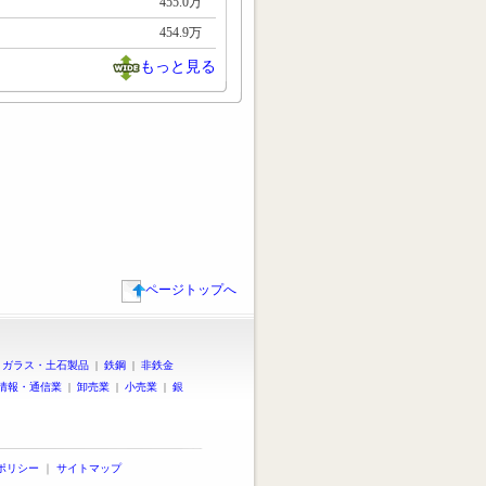
455.0万
454.9万
もっと見る
ページトップへ
|
ガラス・土石製品
|
鉄鋼
|
非鉄金
情報・通信業
|
卸売業
|
小売業
|
銀
ポリシー
｜
サイトマップ