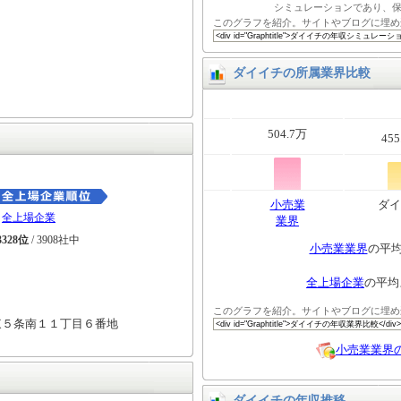
シミュレーションであり、
このグラフを紹介。サイトやブログに埋め
ダイイチの所属業界比較
504.7万
455
小売業
ダイ
全上場企業
業界
3328位
/ 3908社中
小売業業界
の平
全上場企業
の平均
このグラフを紹介。サイトやブログに埋め
東５条南１１丁目６番地
小売業業界
ダイイチの年収推移