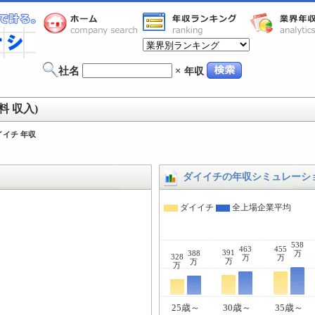
社名
×
年収
 収入)
イイチ 年収
ダイイチの年収シミュレーシ
ダイイチ
全上場企業平均
538
463
455
391
388
万
328
万
万
万
万
万
25歳～
30歳～
35歳～