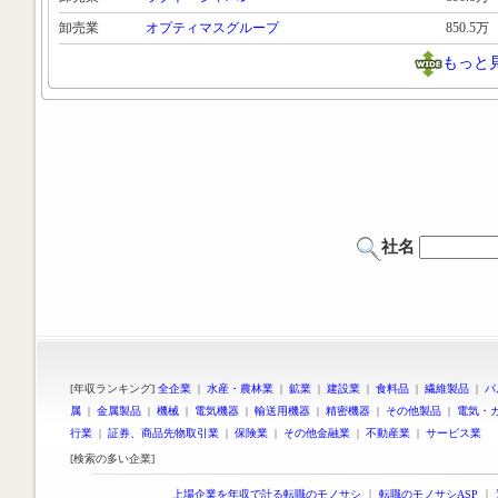
卸売業
オプティマスグループ
850.5万
もっと
社名
[年収ランキング]
全企業
|
水産・農林業
|
鉱業
|
建設業
|
食料品
|
繊維製品
|
パ
属
|
金属製品
|
機械
|
電気機器
|
輸送用機器
|
精密機器
|
その他製品
|
電気・
行業
|
証券、商品先物取引業
|
保険業
|
その他金融業
|
不動産業
|
サービス業
[検索の多い企業]
上場企業を年収で計る転職のモノサシ
｜
転職のモノサシASP
｜