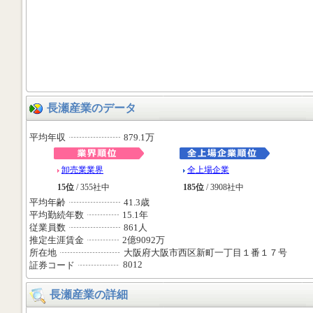
長瀬産業のデータ
平均年収
879.1万
卸売業業界
全上場企業
15位
/ 355社中
185位
/ 3908社中
平均年齢
41.3歳
平均勤続年数
15.1年
従業員数
861人
推定生涯賃金
2億9092万
所在地
大阪府大阪市西区新町一丁目１番１７号
8012
証券コード
長瀬産業の詳細