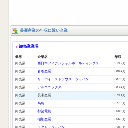
長瀬産業の年収に近い企業
卸売業業界
業界
企業名
年収
卸売業
西日本フィナンシャルホールディングス
919.7万
卸売業
岩谷産業
888.4万
卸売業
リーバイ・ストラウス ジャパン
887.6万
卸売業
アルコニックス
883.4万
卸売業
長瀬産業
879.1万
卸売業
高島
877.5万
卸売業
都築電気
868.6万
卸売業
稲畑産業
866.8万
卸売業
ラクト・ジャパン
850.8万