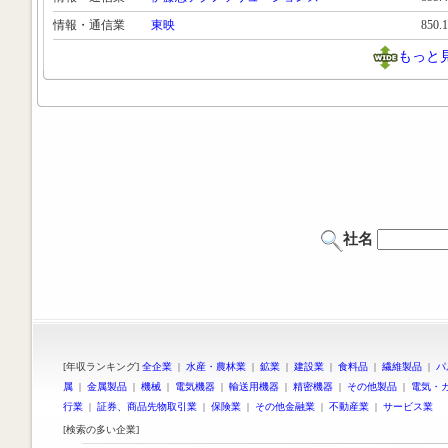
情報・通信業
東映
850.
もっと
社名
[年収ランキング]
全企業
|
水産・農林業
|
鉱業
|
建設業
|
食料品
|
繊維製品
|
パ
属
|
金属製品
|
機械
|
電気機器
|
輸送用機器
|
精密機器
|
その他製品
|
電気・
行業
|
証券、商品先物取引業
|
保険業
|
その他金融業
|
不動産業
|
サービス業
[検索の多い企業]