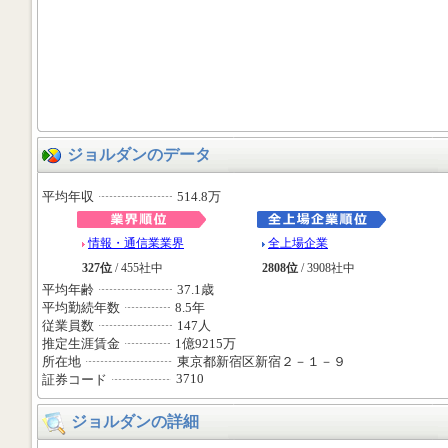
ジョルダンのデータ
平均年収
514.8万
情報・通信業業界
全上場企業
327位
/ 455社中
2808位
/ 3908社中
平均年齢
37.1歳
平均勤続年数
8.5年
従業員数
147人
推定生涯賃金
1億9215万
所在地
東京都新宿区新宿２－１－９
3710
証券コード
ジョルダンの詳細