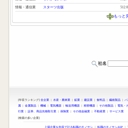
情報・通信業
スターツ出版
512.
もっと
社名
[年収ランキング]
全企業
|
水産・農林業
|
鉱業
|
建設業
|
食料品
|
繊維製品
|
パ
属
|
金属製品
|
機械
|
電気機器
|
輸送用機器
|
精密機器
|
その他製品
|
電気・
行業
|
証券、商品先物取引業
|
保険業
|
その他金融業
|
不動産業
|
サービス業
[検索の多い企業]
上場企業を年収で計る転職のモノサシ
｜
転職のモノサシASP
｜