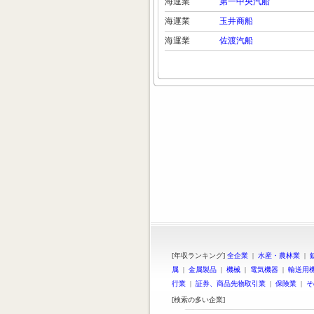
海運業
第一中央汽船
海運業
玉井商船
海運業
佐渡汽船
[年収ランキング]
全企業
|
水産・農林業
|
属
|
金属製品
|
機械
|
電気機器
|
輸送用
行業
|
証券、商品先物取引業
|
保険業
|
そ
[検索の多い企業]