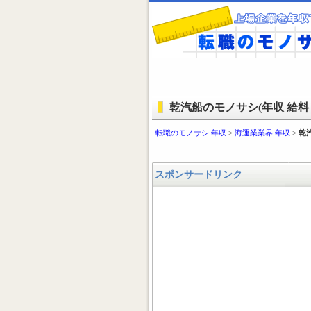
乾汽船のモノサシ(年収 給料 
転職のモノサシ 年収
>
海運業業界 年収
>
乾
スポンサードリンク