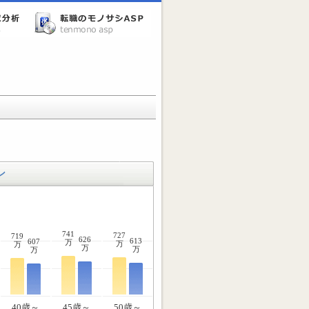
ン
741
727
719
626
613
607
万
万
万
万
万
万
40歳～
45歳～
50歳～