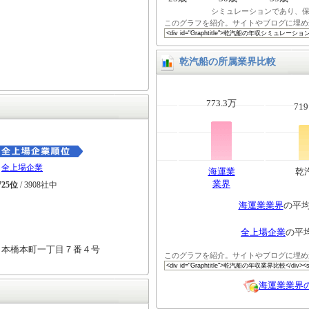
シミュレーションであり、
このグラフを紹介。サイトやブログに埋め
乾汽船の所属業界比較
773.3万
719
全上場企業
海運業
乾
業界
725位
/ 3908社中
海運業業界
の平
全上場企業
の平
日本橋本町一丁目７番４号
このグラフを紹介。サイトやブログに埋め
海運業業界