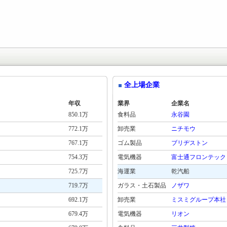
全上場企業
年収
業界
企業名
850.1万
食料品
永谷園
772.1万
卸売業
ニチモウ
767.1万
ゴム製品
ブリヂストン
754.3万
電気機器
富士通フロンテック
725.7万
海運業
乾汽船
719.7万
ガラス・土石製品
ノザワ
692.1万
卸売業
ミスミグループ本社
679.4万
電気機器
リオン