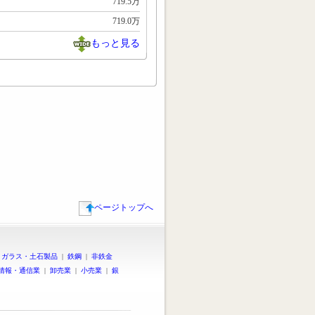
719.5万
719.0万
もっと見る
ページトップへ
|
ガラス・土石製品
|
鉄鋼
|
非鉄金
情報・通信業
|
卸売業
|
小売業
|
銀