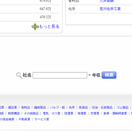
679.0万
食料品
三井製糖
647.6万
化学
荒川化学工業
478.5万
もっと見る
社名
×
年収
鉱業
|
建設業
|
食料品
|
繊維製品
|
パルプ・紙
|
化学
|
医薬品
|
石油・石炭製品
|
ゴム製品
機器
|
精密機器
|
その他製品
|
電気・ガス業
|
陸運業
|
海運業
|
空運業
|
倉庫・運輸関連業
|
の他金融業
|
不動産業
|
サービス業