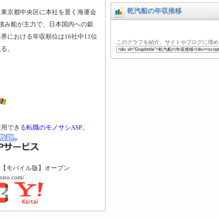
乾汽船の年収推移
、東京都中央区に本社を置く海運会
積み船が主力で、日本国内への穀
界における年収順位は16社中11位
このグラフを紹介。サイトやブログに埋め
入る。
使用できる
転職のモノサシASP
。
【モバイル版】オープン
mono.com/