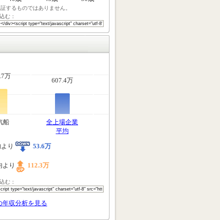
保証するものではありません。
込む：
.7万
607.4万
汽船
全上場企業
平均
均より
53.6万
均より
112.3万
込む：
の年収分析を見る