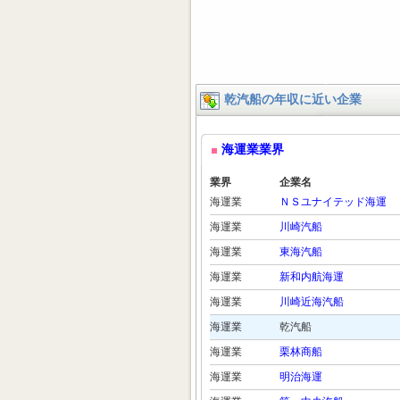
乾汽船の年収に近い企業
海運業業界
業界
企業名
海運業
ＮＳユナイテッド海運
海運業
川崎汽船
海運業
東海汽船
海運業
新和内航海運
海運業
川崎近海汽船
海運業
乾汽船
海運業
栗林商船
海運業
明治海運