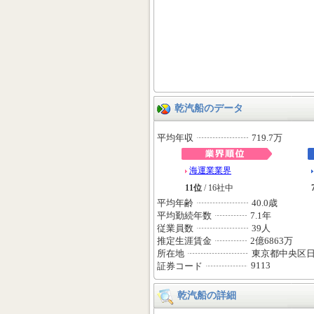
乾汽船のデータ
平均年収
719.7万
海運業業界
11位
/ 16社中
平均年齢
40.0歳
平均勤続年数
7.1年
従業員数
39人
推定生涯賃金
2億6863万
所在地
東京都中央区
9113
証券コード
乾汽船の詳細