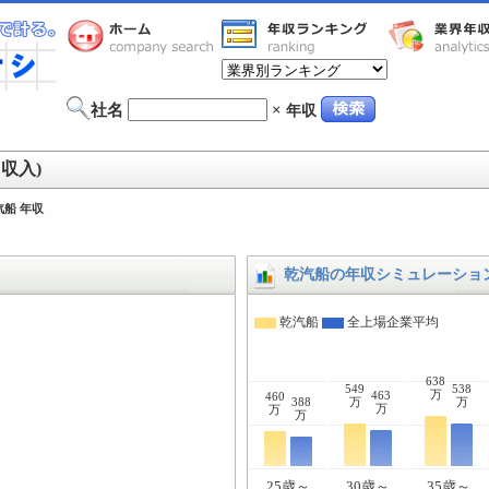
社名
×
年収
収入)
汽船 年収
乾汽船の年収シミュレーショ
乾汽船
全上場企業平均
638
549
538
万
463
460
388
万
万
万
万
万
25歳～
30歳～
35歳～