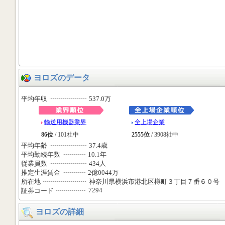
ヨロズのデータ
平均年収
537.0万
輸送用機器業界
全上場企業
86位
/ 101社中
2555位
/ 3908社中
平均年齢
37.4歳
平均勤続年数
10.1年
従業員数
434人
推定生涯賃金
2億0044万
所在地
神奈川県横浜市港北区樽町３丁目７番６０号
7294
証券コード
ヨロズの詳細