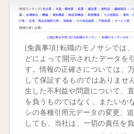
[年収ランキング]
全企業
|
水産・農林業
|
鉱業
|
建設業
|
食料品
|
繊維製品
|
パ
属
|
金属製品
|
機械
|
電気機器
|
輸送用機器
|
精密機器
|
その他製品
|
電気・
行業
|
証券、商品先物取引業
|
保険業
|
その他金融業
|
不動産業
|
サービス業
[検索の多い企業]
上場企業を年収で計る転職のモノサシ
｜
転職のモノサシASP
｜
[免責事項] 転職のモノサシでは、
どによって開示されたデータを
す。情報の正確さについては、
して保証するものではありませ
生した不利益や問題について、
を負うものではなく、またいか
シの各種引用元データの変更、
しても、当社は、一切の責任を