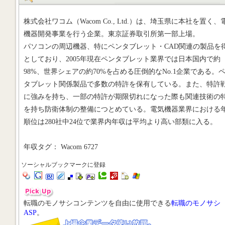
株式会社ワコム（Wacom Co., Ltd.）は、埼玉県に本社を置く、
機器開発事業を行う企業。東京証券取引所第一部上場。
パソコンの周辺機器、特にペンタブレット・CAD関連の製品を
としており、2005年現在ペンタブレット業界では日本国内で約
98%、世界シェアの約70%を占める圧倒的なNo.1企業である。
タブレット関係製品で多数の特許を保有している。また、特許
に強みを持ち、一部の特許が期限切れになった際も関連技術の
を持ち防衛体制の整備につとめている。電気機器業界における
順位は280社中24位で業界内年収は平均より高い部類に入る。
年収タグ： Wacom 6727
ソーシャルブックマークに登録
転職のモノサシコンテンツを自由に使用できる
転職のモノサシ
ASP
。