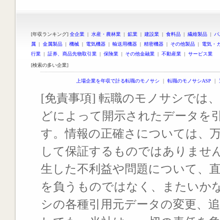
[年収ランキング]
全企業
|
水産・農林業
|
鉱業
|
建設業
|
食料品
|
繊維製品
|
パ
属
|
金属製品
|
機械
|
電気機器
|
輸送用機器
|
精密機器
|
その他製品
|
電気・
行業
|
証券、商品先物取引業
|
保険業
|
その他金融業
|
不動産業
|
サービス業
[検索の多い企業]
上場企業を年収で計る転職のモノサシ
｜
転職のモノサシASP
｜
[免責事項] 転職のモノサシでは、
どによって開示されたデータを
す。情報の正確さについては、
して保証するものではありませ
生した不利益や問題について、
を負うものではなく、またいか
シの各種引用元データの変更、