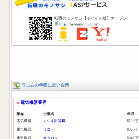
転職のモノサシ【モバイル版】オープン
http://m.tenmono.com/
ワコムの年収に近い企業
電気機器業界
業界
企業名
年収
電気機器
カシオ計算機
815.2万
電気機器
リコー
805.7万
電気機器
オムロン
804.0万