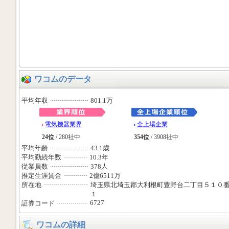
ワコムのデータ
平均年収
801.1万
電気機器業界
全上場企業
24位
/ 280社中
354位
/ 3908社中
平均年齢
43.1歳
平均勤続年数
10.3年
従業員数
378人
推定生涯賃金
2億6511万
所在地
埼玉県北埼玉郡大利根町豊野台二丁目５１０
１
6727
証券コード
ワコムの詳細